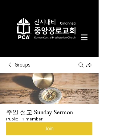
Groups
주일 설교 Sunday Sermon
Public
·
1 member
Join