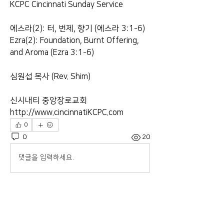
KCPC Cincinnati Sunday Service
에스라(2): 터, 번제, 향기 (에스라 3:1-6)
Ezra(2): Foundation, Burnt Offering, 
and Aroma (Ezra 3:1-6)
심원섭 목사 (Rev. Shim)
신시내티 중앙장로교회
http://www.cincinnatiKCPC.com​​​​​​​
0
0
20
댓글을 입력하세요.
About
Welcome to the group! Connect with
other members, get updates and