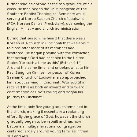
further studies abroad as the top graduate of his
class. He then began the Th.M program at The
Southern Baptist Theological Seminary while
serving at Korea Saehan Church of Louisville
(PCA, Korean Central Presbytery), overseeing the
English Ministry and church administration.
During that season, he heard that there was a
Korean PCA church in Cincinnati that was about
to close after most of its members had
scattered. He began praying with the conviction
that perhaps God had sent him to the United
States “for such a time as this” (Esther 4:14).
Around the same time, and unbeknownst to him,
Rev. Sanghun Kim, senior pastor of Korea
Saehan Church of Louisville, also approached
him about serving in Cincinnati. Wonsub Shim
received this as both an inward and outward
confirmation of God’s calling and began his
journey to Cincinnati.
At the time, only five young adults remained in
the church, making it essentially a replanting
effort. By the grace of God, however, the church
gradually began to be rebuilt and has now
become a multigenerational congregation
centered largely around young families in their
30s and 40s.