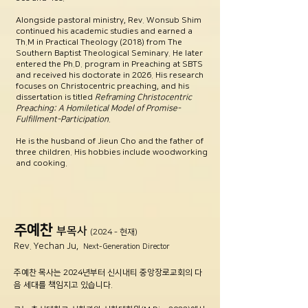
Alongside pastoral ministry, Rev. Wonsub Shim
continued his academic studies and earned a
Th.M in Practical Theology (2018) from The
Southern Baptist Theological Seminary. He later
entered the Ph.D. program in Preaching at SBTS
and received his doctorate in 2026. His research
focuses on Christocentric preaching, and his
dissertation is titled
Reframing Christocentric
Preaching: A Homiletical Model of Promise-
Fulfillment-Participation
.
He is the husband of Jieun Cho and the father of
three children. His hobbies include woodworking
and cooking.
​주예찬
부목사
(2024 - 현재)
Rev. Yechan Ju,
Next-Generation Director
주예찬 목사는 2024년부터 신시내티 중앙장로교회의 다
음 세대를 책임지고 있습니다.