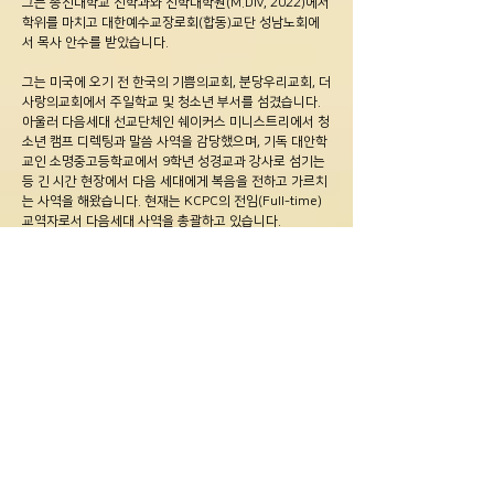
그는 총신대학교 신학과와 신학대학원(M.Div, 2022)에서
학위를 마치고 대한예수교장로회(합동)교단 성남노회에
서 목사 안수를 받았습니다.
그는 미국에 오기 전 한국의 기쁨의교회, 분당우리교회, 더
사랑의교회에서 주일학교 및 청소년 부서를 섬겼습니다.
아울러 다음세대 선교단체인 쉐이커스 미니스트리에서 청
소년 캠프 디렉팅과 말씀 사역을 감당했으며, 기독 대안학
교인 소명중고등학교에서 9학년 성경교과 강사로 섬기는
등 긴 시간 현장에서 다음 세대에게 복음을 전하고 가르치
는 사역을 해왔습니다. 현재는 KCPC의 전임(Full-time)
교역자로서 다음세대 사역을 총괄하고 있습니다.
​주예찬 목사는 박유나 사모의 남편이자 두 아들, 여원 & 하
이의 아빠이며 축구와 사람 만나는 것을 좋아합니다.
Rev. Yechan Ju received his B.A. in Theology from
Chongshin University in 2017 and his M.Div. from
Chongshin Theological Seminary in 2022. He was
ordained by the Seongnam Presbytery of the General
Assembly of the Presbyterian Church in Korea (Hap-
dong).
Before coming to the United States, Rev. Ju served in
various children and youth ministries at Joyful
Church, Bundang Woori Church, and The Sarang
Community Church in South Korea. He also directed
youth camps and preached the gospel with Shakers