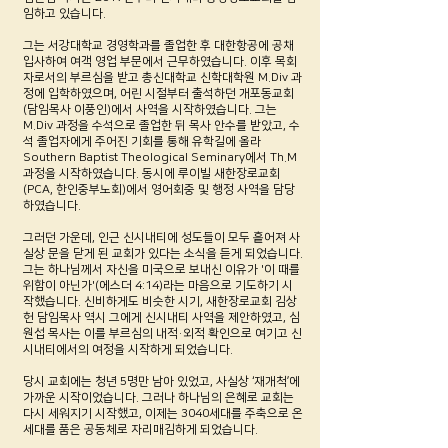
임하고 있습니다.
그는 서강대학교 경영학과를 졸업한 후 대한항공에 공채
입사하여 여객 영업 부문에서 근무하였습니다. 이후 목회
자로서의 부르심을 받고 총신대학교 신학대학원 M.Div 과
정에 입학하였으며, 어린 시절부터 출석하던 개포동교회
(담임목사 이풍인)에서 사역을 시작하였습니다. 그는
M.Div 과정을 수석으로 졸업한 뒤 목사 안수를 받았고, 수
석 졸업자에게 주어진 기회를 통해 유학길에 올라
Southern Baptist Theological Seminary에서 Th.M
과정을 시작하였습니다. 동시에 루이빌 새한장로교회
(PCA, 한인중부노회)에서 영어회중 및 행정 사역을 담당
하였습니다.
그러던 가운데, 인근 신시내티에 성도들이 모두 흩어져 사
실상 문을 닫게 된 교회가 있다는 소식을 듣게 되었습니다.
그는 하나님께서 자신을 미국으로 보내신 이유가 '이 때를
위함이 아닌가'(에스더 4:14)라는 마음으로 기도하기 시
작했습니다. 신비하게도 비슷한 시기, 새한장로교회 김상
헌 담임목사 역시 그에게 신시내티 사역을 제안하였고, 심
원섭 목사는 이를 부르심의 내적·외적 확인으로 여기고 신
시내티에서의 여정을 시작하게 되었습니다.
당시 교회에는 청년 5명만 남아 있었고, 사실상 ‘재개척’에
가까운 시작이었습니다. 그러나 하나님의 은혜로 교회는
다시 세워지기 시작했고, 이제는 3040세대를 주축으로 온
세대를 품은 공동체로 자리매김하게 되었습니다.