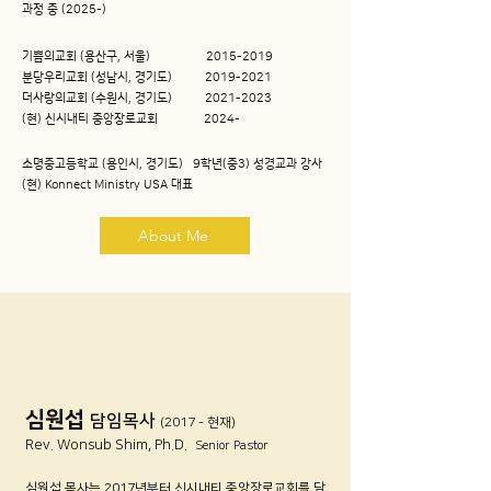
과정 중 (2025-)
기쁨의교회 (용산구, 서울)
2015-2019
분당우리교회 (성남시, 경기도) 2019-2021
더사랑의교회 (수원시, 경기도) 2021-2023
(현) ​신시내티 중앙장로교회 2024-
소명중고등학교 (용인시, 경기도) 9학년(중3) 성경교과 강사
(현) K
onnect
Ministry USA 대표
About Me
​심원섭
담임목사
(2017 - 현재)
Rev. Wonsub Shim, Ph.D.
Senior Pastor
심원섭 목사는 2017년부터 신시내티 중앙장로교회를 담