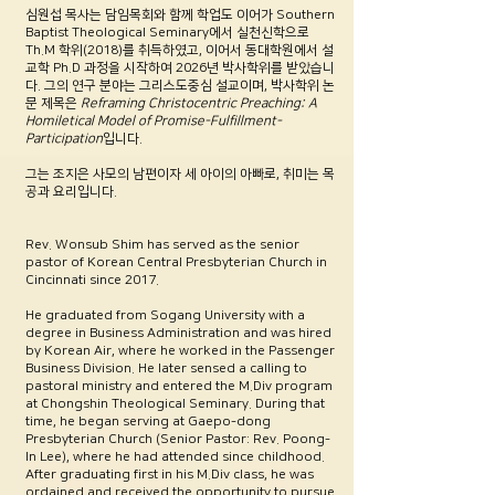
심원섭 목사는 담임목회와 함께 학업도 이어가 Southern
Baptist Theological Seminary에서 실천신학으로
Th.M 학위(2018)를 취득하였고, 이어서 동대학원에서 설
교학 Ph.D 과정을 시작하여 2026년 박사학위를 받았습니
다. 그의 연구 분야는 그리스도중심 설교이며, 박사학위 논
문 제목은
Reframing Christocentric Preaching: A
Homiletical Model of Promise-Fulfillment-
Participation
입니다.
그는 조지은 사모의 남편이자 세 아이의 아빠로, 취미는 목
공과 요리입니다.
Rev. Wonsub Shim has served as the senior
pastor of Korean Central Presbyterian Church in
Cincinnati since 2017.
He graduated from Sogang University with a
degree in Business Administration and was hired
by Korean Air, where he worked in the Passenger
Business Division. He later sensed a calling to
pastoral ministry and entered the M.Div program
at Chongshin Theological Seminary. During that
time, he began serving at Gaepo-dong
Presbyterian Church (Senior Pastor: Rev. Poong-
In Lee), where he had attended since childhood.
After graduating first in his M.Div class, he was
ordained and received the opportunity to pursue