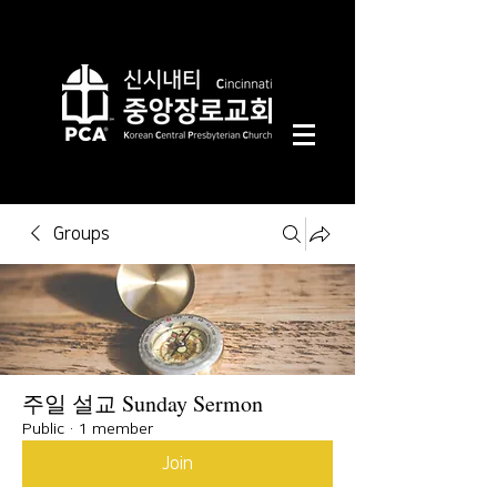
Groups
주일 설교 Sunday Sermon
Public
·
1 member
Join