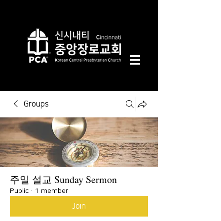
Groups
주일 설교 Sunday Sermon
Public
·
1 member
Join