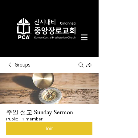
Groups
주일 설교 Sunday Sermon
Public
·
1 member
Join