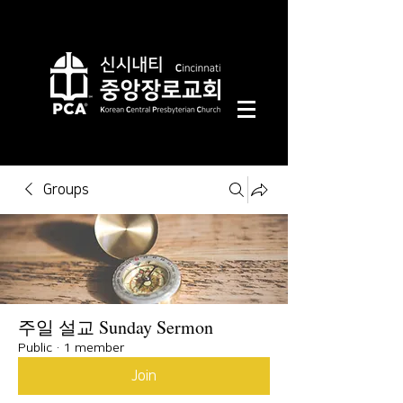
Groups
주일 설교 Sunday Sermon
Public
·
1 member
Join