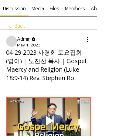
Discussion
Media
Files
Members
About
Back
Admin
May 1, 2023
04-29-2023 사경회 토요집회
(영어) | 노진산 목사 | Gospel
Maercy and Religion (Luke
18:9-14) Rev. Stephen Ro