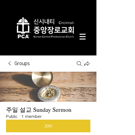
Groups
주일 설교 Sunday Sermon
Public
·
1 member
Join