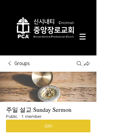
Groups
주일 설교 Sunday Sermon
Public
·
1 member
Join