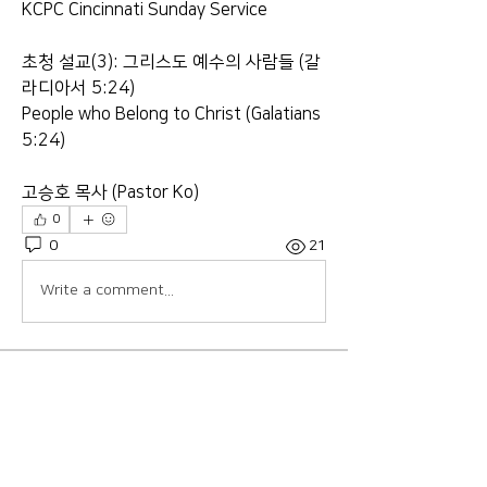
KCPC Cincinnati Sunday Service
초청 설교(3): 그리스도 예수의 사람들 (갈
라디아서 5:24)
People who Belong to Christ (Galatians 
5:24)
고승호 목사 (Pastor Ko)
0
0
21
Write a comment...
About
Welcome to the group! Connect with
other members, get updates and
share media.