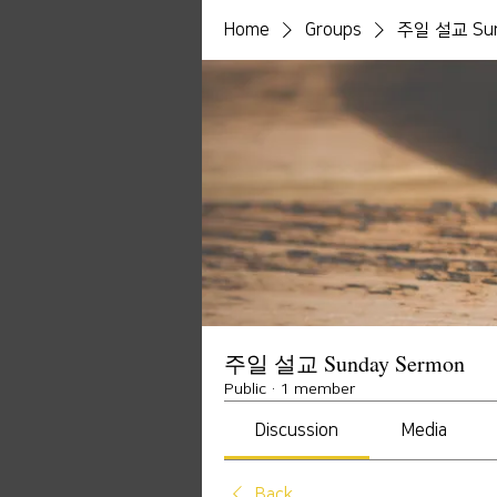
Home
Groups
주일 설교 Sun
주일 설교 Sunday Sermon
Public
·
1 member
Discussion
Media
Back