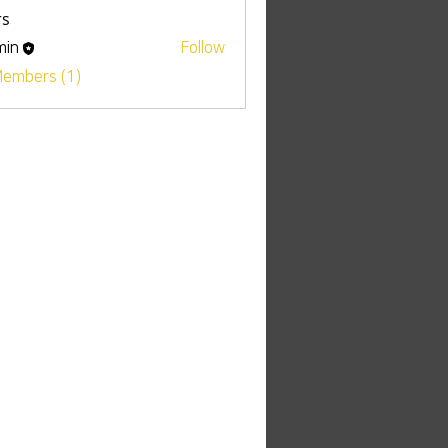
s
min
Follow
Members (1)