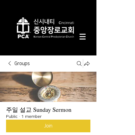
Groups
주일 설교 Sunday Sermon
Public
·
1 member
Join