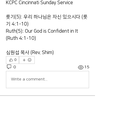
KCPC Cincinnati Sunday Service
룻기(5): 우리 하나님은 자신 있으시다 (룻
기 4:1-10)
Ruth(5): Our God is Confident in It 
(Ruth 4:1-10)
심원섭 목사 (Rev. Shim)
0
0
15
Write a comment...
About
Welcome to the group! Connect with
other members, get updates and
share media.