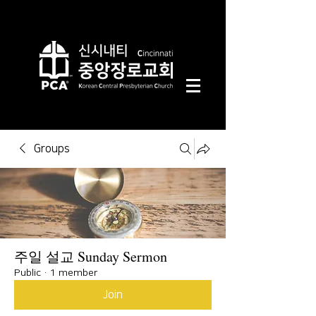
Groups
주일 설교 Sunday Sermon
Public
·
1 member
Join