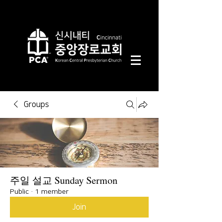
Groups
주일 설교 Sunday Sermon
Public
·
1 member
Join