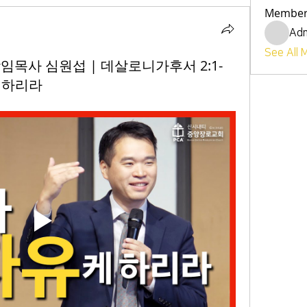
Member
Ad
See All 
| 담임목사 심원섭 | 데살로니가후서 2:1-
케 하리라