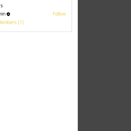
s
min
Follow
Members (1)