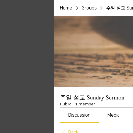
Home
Groups
주일 설교 Sun
주일 설교 Sunday Sermon
Public
·
1 member
Discussion
Media
Back