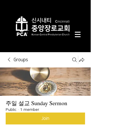
Groups
주일 설교 Sunday Sermon
Public
·
1 member
Join