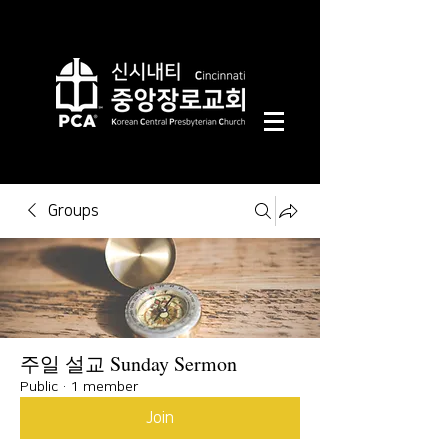
Groups
주일 설교 Sunday Sermon
Public
·
1 member
Join