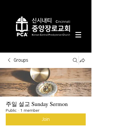
Groups
주일 설교 Sunday Sermon
Public
·
1 member
Join