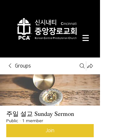
Groups
주일 설교 Sunday Sermon
Public
·
1 member
Join