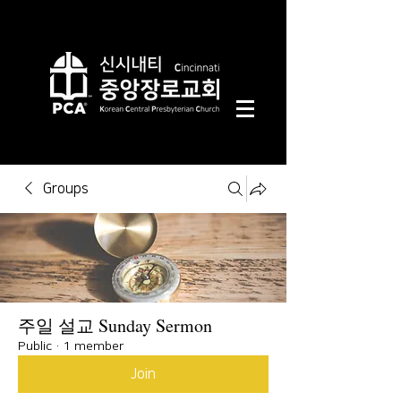
Groups
주일 설교 Sunday Sermon
Public
·
1 member
Join