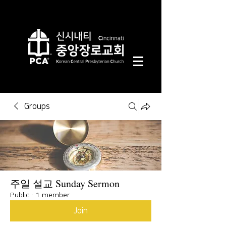
Groups
주일 설교 Sunday Sermon
Public
·
1 member
Join